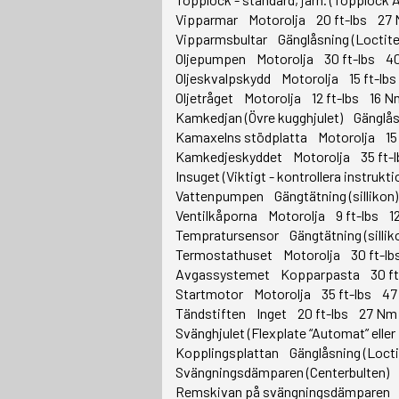
Vipparmar Motorolja 20 ft-lbs 27
Vipparmsbultar Gänglåsning (Loctit
Oljepumpen Motorolja 30 ft-lbs 4
Oljeskvalpskydd Motorolja 15 ft-l
Oljetråget Motorolja 12 ft-lbs 16 N
Kamkedjan (Övre kugghjulet) Gänglå
Kamaxelns stödplatta Motorolja 15
Kamkedjeskyddet Motorolja 35 ft-
Insuget (Viktigt - kontrollera instruk
Vattenpumpen Gängtätning (sillikon
Ventilkåporna Motorolja 9 ft-lbs 1
Tempratursensor Gängtätning (silli
Termostathuset Motorolja 30 ft-l
Avgassystemet Kopparpasta 30 f
Startmotor Motorolja 35 ft-lbs 4
Tändstiften Inget 20 ft-lbs 27 Nm
Svänghjulet (Flexplate “Automat” elle
Kopplingsplattan Gänglåsning (Loct
Svängningsdämparen (Centerbulten) 
Remskivan på svängningsdämparen G