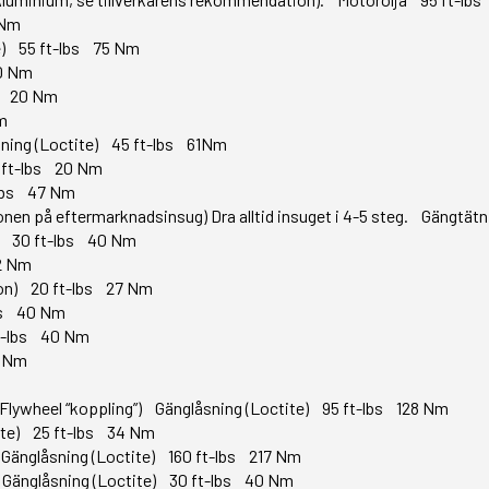
 Nm
e) 55 ft-lbs 75 Nm
0 Nm
bs 20 Nm
m
sning (Loctite) 45 ft-lbs 61Nm
 ft-lbs 20 Nm
lbs 47 Nm
tionen på eftermarknadsinsug) Dra alltid insuget i 4-5 steg. Gängtät
) 30 ft-lbs 40 Nm
2 Nm
kon) 20 ft-lbs 27 Nm
bs 40 Nm
t-lbs 40 Nm
7 Nm
r Flywheel “koppling”) Gänglåsning (Loctite) 95 ft-lbs 128 Nm
ite) 25 ft-lbs 34 Nm
Gänglåsning (Loctite) 160 ft-lbs 217 Nm
änglåsning (Loctite) 30 ft-lbs 40 Nm