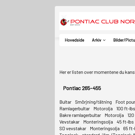
Hovedside
Arkiv
Bilder/Pict
Her er listen over momentene du kansk
Pontiac 265-455
Bultar Smörjning/tätning Foot po
Ramlagerbultar Motorolja 100 ft-l
Bakre ramlagerbultar Motorolja 120
Vevstakar Monteringsolja 45 ft-lb
SD vevstakar Monteringsolja 65 ft
Topplock - standard, järn. (Topplock