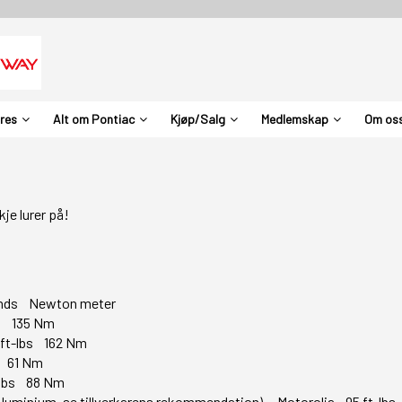
ures
Alt om Pontiac
Kjøp/Salg
Medlemskap
Om os
je lurer på!
unds Newton meter
bs 135 Nm
 ft-lbs 162 Nm
s 61 Nm
-lbs 88 Nm
 Aluminium, se tillverkarens rekommendation). Motorolja 95 ft-lb