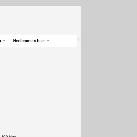
s
Medlemmers biler
s 128 Nm