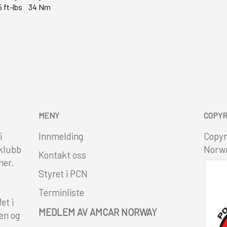
5 ft-lbs 34 Nm
MENY
COPYR
i
Innmelding
Copyr
 klubb
Norw
Kontakt oss
mer.
Styret i PCN
Terminliste
et i
MEDLEM AV AMCAR NORWAY
en og