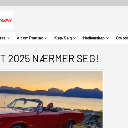
ures
Alt om Pontiac
Kjøp/Salg
Medlemskap
Om os
T 2025 NÆRMER SEG!